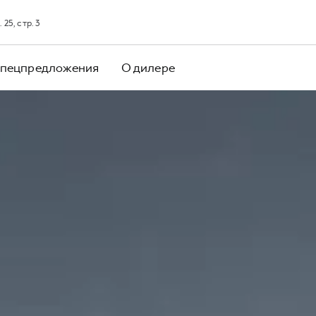
25, стр. 3
пецпредложения
О дилере