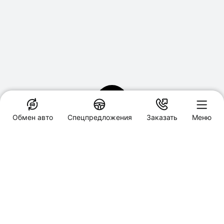
Обмен авто
Спецпредложения
Заказать
Меню
Специальные предложения
Сто Коней Haval
Томск, Высоцкого, 25, стр.3
Заказать звонок
Обмен авто