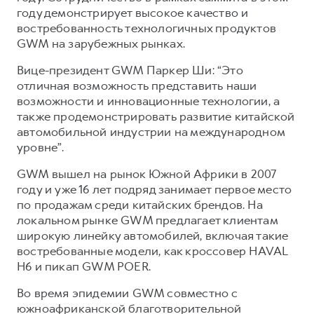
Сервис для корпоративных клиентов
году демонстрирует высокое качество и
HAVAL Лизинг
АКСЕССУАРЫ HAVAL
востребованность технологичных продуктов
GWM на зарубежных рынках.
Автомобильные аксессуары
Вице-президент GWM Паркер Ши: “Это
АКСЕССУАРЫ HAVAL
Коллекция CITY
отличная возможность представить наши
Автомобильные аксессуары
Коллекция Базовая
возможности и инновационные технологии, а
Коллекция CITY
Коллекция Детская
также продемонстрировать развитие китайской
автомобильной индустрии на международном
Коллекция Базовая
уровне”.
Коллекция Детская
GWM вышел на рынок Южной Африки в 2007
году и уже 16 лет подряд занимает первое место
по продажам среди китайских брендов. На
локальном рынке GWM предлагает клиентам
широкую линейку автомобилей, включая такие
востребованные модели, как кроссовер HAVAL
H6 и пикап GWM POER.
Во время эпидемии GWM совместно с
южноафриканской благотворительной