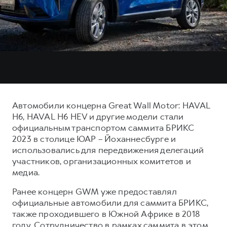
Тест-драйв
СЕРВИСНОЕ ОБСЛУЖИВАНИЕ
О дилере
Трейд-ин
Нулевое ТО
Наша команда
DARGO
DARGO X
Программа «Помощь на дороге»
Контакты
от 3 199 000 ₽
от 3 499 000 ₽
КРЕДИТ И СТРАХОВАНИЕ
Регламенты технического обслуживания
Кредитный калькулятор
Электронный ПТС
Страхование
Автомобили концерна Great Wall Motor: HAVAL
Кредит
ПОДДЕРЖКА
H6, HAVAL H6 HEV и другие модели стали
F7
F7X
официальным транспортом саммита БРИКС
GWM Безопасность
от 2 899 000 ₽
от 3 599 000 ₽
2023 в столице ЮАР – Йоханнесбурге и
КОРПОРАТИВНЫМ КЛИЕНТАМ
Гарантия HAVAL
использовались для передвижения делегаций
участников, организационных комитетов и
Для малого бизнеса
Мобильное приложение GWM
медиа.
Корпоративным клиентам
Программа «HAVAL Защита+»
Ранее концерн GWM уже предоставлял
Крупным корпоративным клиентам
Руководства по эксплуатации
официальные автомобили для саммита БРИКС,
POER
от 3 449 000 ₽
Система управления автопарком
Подписки
также проходившего в Южной Африке в 2018
году. Сотрудничество в рамках саммита в этом