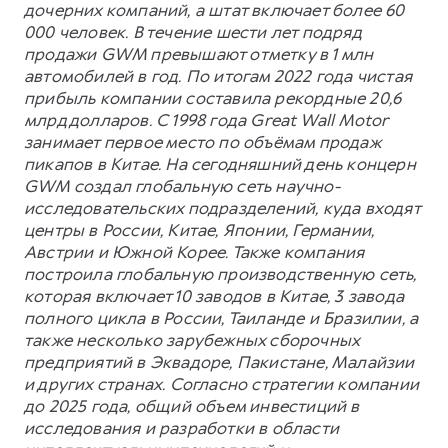
дочерних компаний, а штат включает более 60
000 человек. В течение шести лет подряд
продажи GWM превышают отметку в 1 млн
автомобилей в год. По итогам 2022 года чистая
прибыль компании составила рекордные 20,6
млрд долларов. С 1998 года Great Wall Motor
занимает первое место по объёмам продаж
пикапов в Китае. На сегодняшний день концерн
GWM создал глобальную сеть научно-
исследовательских подразделений, куда входят
центры в России, Китае, Японии, Германии,
Австрии и Южной Корее. Также компания
построила глобальную производственную сеть,
которая включает 10 заводов в Китае, 3 завода
полного цикла в России, Таиланде и Бразилии, а
также несколько зарубежных сборочных
предприятий в Эквадоре, Пакистане, Малайзии
и других странах. Согласно стратегии компании
до 2025 года, общий объем инвестиций в
исследования и разработки в области