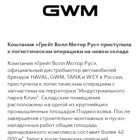
Тест-драйв
СЕРВИСНОЕ ОБСЛУЖИВАНИЕ
О дилере
Трейд-ин
Нулевое ТО
Наша команда
DARGO
DARGO X
Программа «Помощь на дороге»
Контакты
от 3 199 000 ₽
от 3 499 000 ₽
КРЕДИТ И СТРАХОВАНИЕ
Регламенты технического обслуживания
Компания «Грейт Волл Мотор Рус» приступила
Кредитный калькулятор
Электронный ПТС
к логистическим операциям на новом складе
Страхование
Компания «Грейт Волл Мотор Рус»,
официальный дистрибьютор автомобилей
Кредит
ПОДДЕРЖКА
брендов HAVAL, GWM, TANK и WEY в России,
F7
F7X
GWM Безопасность
от 2 899 000 ₽
от 3 599 000 ₽
приступила к логистическим операциям с
запчастями на территории “Индустриального
КОРПОРАТИВНЫМ КЛИЕНТАМ
Гарантия HAVAL
парка Клин”. Складские помещения
Для малого бизнеса
Мобильное приложение GWM
расположены на одной из крупнейших
Корпоративным клиентам
Программа «HAVAL Защита+»
промышленных площадок Подмосковья. После
завершения строительно-монтажных и пуско-
Крупным корпоративным клиентам
Руководства по эксплуатации
наладочных работ общая площадь
POER
от 3 449 000 ₽
Система управления автопарком
Подписки
арендованного комплекса составит более 42
000 м². Запуск логистических операций