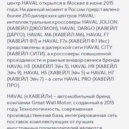
центр HAVAL открылся в Москве в июне 2015
года. На данный момент в России представлено
более 250 дилерских центров HAVAL:
интеллектуальные кроссоверы HAVAL JOLION
(ХАВЕЙЛ ДЖО́ЛИОН), HAVAL DARGO (ХАВЕЙЛ
ДА́РГО), HAVAL М6 (ХАВЕЙЛ M6), HAVAL F7
(ХАВЕЙЛ Ф7) и HAVAL F7x (ХАВЕЙЛ Ф7 Икс)
представлены в дилерской сети HAVAL CITY
(ХАВЕЙЛ СИТИ), а кроссоверы повышенной
проходимости и рамные внедорожники бренда
HAVAL H3 (ХАВЕЙЛ Эйч 3), HAVAL H9 (ХАВЕЙЛ
Эйч 9), HAVAL H5 (ХАВЕЙЛ Эйч 5) и HAVAL H7
(ХАВЕЙЛ Эйч 7) – в сети HAVAL PRO (ХАВЕЙЛ
ПРО).
HAVAL («ХАВЕЙЛ») – автомобильный бренд
компании Great Wall Motor, созданный в 2013
году. Технологичность, современная
производственная база, интегрированная сеть
поставок комплектующих от лучших
иностранных производителей являются