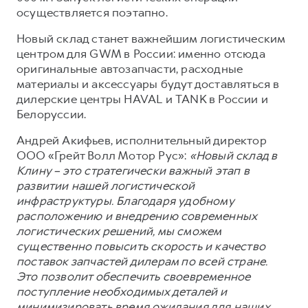
Сервис для корпоративных клиентов
осуществляется поэтапно.
HAVAL Лизинг
АКСЕССУАРЫ HAVAL
Новый склад станет важнейшим логистическим
Автомобильные аксессуары
центром для GWM в России: именно отсюда
оригинальные автозапчасти, расходные
АКСЕССУАРЫ HAVAL
Коллекция CITY
материалы и аксессуары будут доставляться в
Автомобильные аксессуары
Коллекция Базовая
дилерские центры HAVAL и TANK в России и
Коллекция CITY
Коллекция Детская
Белоруссии.
Коллекция Базовая
Андрей Акифьев, исполнительный директор
ООО «Грейт Волл Мотор Рус»:
«Новый склад в
Коллекция Детская
Клину – это стратегически важный этап в
развитии нашей логистической
инфраструктуры. Благодаря удобному
расположению и внедрению современных
логистических решений, мы сможем
существенно повысить скорость и качество
поставок запчастей дилерам по всей стране.
Это позволит обеспечить своевременное
поступление необходимых деталей и
минимизировать время ожидания для наших