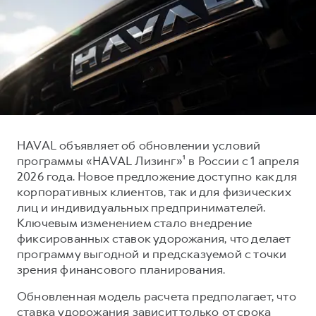
Тест-драйв
СЕРВИСНОЕ ОБСЛУЖИВАНИЕ
О дилере
Трейд-ин
Нулевое ТО
Наша команда
DARGO
DARGO X
Программа «Помощь на дороге»
Контакты
от 3 199 000 ₽
от 3 499 000 ₽
КРЕДИТ И СТРАХОВАНИЕ
Регламенты технического обслуживания
Кредитный калькулятор
Электронный ПТС
Страхование
HAVAL объявляет об обновлении условий
Кредит
ПОДДЕРЖКА
программы «HAVAL Лизинг»¹ в России с 1 апреля
F7
F7X
2026 года. Новое предложение доступно как для
GWM Безопасность
от 2 899 000 ₽
от 3 599 000 ₽
корпоративных клиентов, так и для физических
КОРПОРАТИВНЫМ КЛИЕНТАМ
Гарантия HAVAL
лиц и индивидуальных предпринимателей.
Ключевым изменением стало внедрение
Для малого бизнеса
Мобильное приложение GWM
фиксированных ставок удорожания, что делает
Корпоративным клиентам
Программа «HAVAL Защита+»
программу выгодной и предсказуемой с точки
зрения финансового планирования.
Крупным корпоративным клиентам
Руководства по эксплуатации
POER
от 3 449 000 ₽
Система управления автопарком
Подписки
Обновленная модель расчета предполагает, что
ставка удорожания зависит только от срока