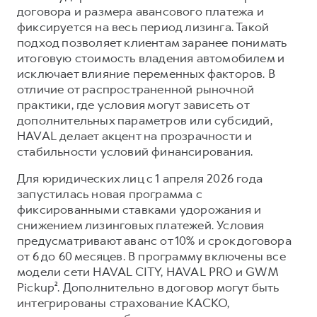
Сервис для корпоративных клиентов
договора и размера авансового платежа и
HAVAL Лизинг
АКСЕССУАРЫ HAVAL
фиксируется на весь период лизинга. Такой
подход позволяет клиентам заранее понимать
Автомобильные аксессуары
итоговую стоимость владения автомобилем и
АКСЕССУАРЫ HAVAL
Коллекция CITY
исключает влияние переменных факторов. В
отличие от распространенной рыночной
Автомобильные аксессуары
Коллекция Базовая
практики, где условия могут зависеть от
Коллекция CITY
Коллекция Детская
дополнительных параметров или субсидий,
HAVAL делает акцент на прозрачности и
Коллекция Базовая
стабильности условий финансирования.
Коллекция Детская
Для юридических лиц с 1 апреля 2026 года
запустилась новая программа с
фиксированными ставками удорожания и
снижением лизинговых платежей. Условия
предусматривают аванс от 10% и срок договора
от 6 до 60 месяцев. В программу включены все
модели сети HAVAL CITY, HAVAL PRO и GWM
Pickup². Дополнительно в договор могут быть
интегрированы страхование КАСКО,