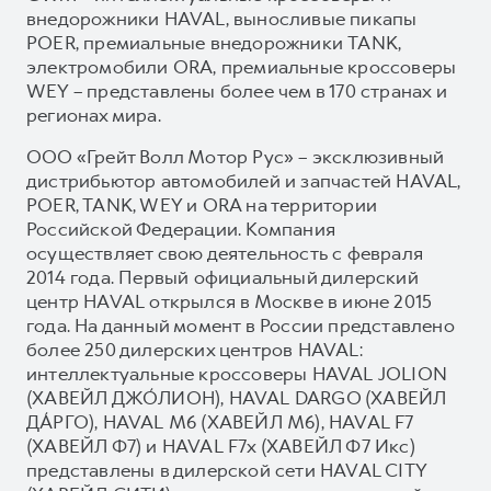
внедорожники HAVAL, выносливые пикапы
POER, премиальные внедорожники TANK,
электромобили ORA, премиальные кроссоверы
WEY – представлены более чем в 170 странах и
регионах мира.
ООО «Грейт Волл Мотор Рус» – эксклюзивный
дистрибьютор автомобилей и запчастей HAVAL,
POER, TANK, WEY и ORA на территории
Российской Федерации. Компания
осуществляет свою деятельность с февраля
2014 года. Первый официальный дилерский
центр HAVAL открылся в Москве в июне 2015
года. На данный момент в России представлено
более 250 дилерских центров HAVAL:
интеллектуальные кроссоверы HAVAL JOLION
(ХАВЕЙЛ ДЖО́ЛИОН), HAVAL DARGO (ХАВЕЙЛ
ДА́РГО), HAVAL М6 (ХАВЕЙЛ M6), HAVAL F7
(ХАВЕЙЛ Ф7) и HAVAL F7x (ХАВЕЙЛ Ф7 Икс)
представлены в дилерской сети HAVAL CITY