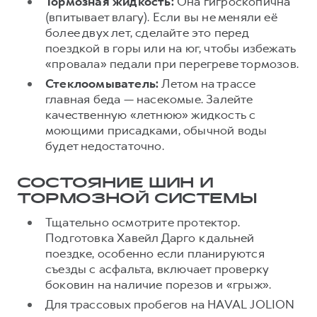
Тормозная жидкость:
Она гигроскопична
(впитывает влагу). Если вы не меняли её
более двух лет, сделайте это перед
поездкой в горы или на юг, чтобы избежать
«провала» педали при перегреве тормозов.
Стеклоомыватель:
Летом на трассе
главная беда — насекомые. Залейте
качественную «летнюю» жидкость с
моющими присадками, обычной воды
будет недостаточно.
СОСТОЯНИЕ ШИН И
ТОРМОЗНОЙ СИСТЕМЫ
Тщательно осмотрите протектор.
Подготовка Хавейл Дарго к дальней
поездке, особенно если планируются
съезды с асфальта, включает проверку
боковин на наличие порезов и «грыж».
Для трассовых пробегов на HAVAL JOLION