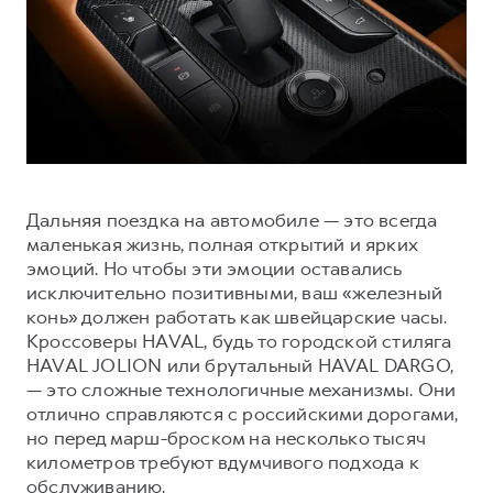
Тест-драйв
СЕРВИСНОЕ ОБСЛУЖИВАНИЕ
О дилере
Трейд-ин
Нулевое ТО
Наша команда
DARGO
DARGO X
Программа «Помощь на дороге»
Контакты
от 3 199 000 ₽
от 3 499 000 ₽
КРЕДИТ И СТРАХОВАНИЕ
Регламенты технического обслуживания
Кредитный калькулятор
Электронный ПТС
Страхование
Дальняя поездка на автомобиле — это всегда
маленькая жизнь, полная открытий и ярких
Кредит
ПОДДЕРЖКА
эмоций. Но чтобы эти эмоции оставались
F7
F7X
GWM Безопасность
от 2 899 000 ₽
от 3 599 000 ₽
исключительно позитивными, ваш «железный
конь» должен работать как швейцарские часы.
КОРПОРАТИВНЫМ КЛИЕНТАМ
Гарантия HAVAL
Кроссоверы HAVAL, будь то городской стиляга
Для малого бизнеса
Мобильное приложение GWM
HAVAL JOLION или брутальный HAVAL DARGO,
— это сложные технологичные механизмы. Они
Корпоративным клиентам
Программа «HAVAL Защита+»
отлично справляются с российскими дорогами,
Крупным корпоративным клиентам
Руководства по эксплуатации
но перед марш-броском на несколько тысяч
POER
от 3 449 000 ₽
Система управления автопарком
Подписки
километров требуют вдумчивого подхода к
обслуживанию.