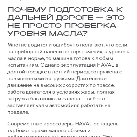
Сервис для корпоративных клиентов
HAVAL Лизинг
ПОЧЕМУ ПОДГОТОВКА К
АКСЕССУАРЫ HAVAL
ДАЛЬНЕЙ ДОРОГЕ — ЭТО
Автомобильные аксессуары
НЕ ПРОСТО ПРОВЕРКА
АКСЕССУАРЫ HAVAL
Коллекция CITY
УРОВНЯ МАСЛА?
Автомобильные аксессуары
Коллекция Базовая
Многие водители ошибочно полагают, что если
Коллекция CITY
Коллекция Детская
на приборной панели не горят «чеки», а уровень
масла в норме, то машина готова к любым
Коллекция Базовая
испытаниям. Однако эксплуатация HAVAL в
Коллекция Детская
долгой поездке в летний период сопряжена с
повышенными нагрузками. Длительное
движение на высоких скоростях по трассе,
работа двигателя в условиях жары, полная
загрузка багажника и салона — всё это
заставляет узлы автомобиля работать на
пределе.
Современные кроссоверы HAVAL оснащены
турбомоторами малого объема и