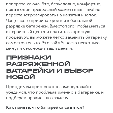
поворота ключа. Это, безусловно, комфортно,
Тест-драйв
СЕРВИСНОЕ ОБСЛУЖИВАНИЕ
О дилере
пока в один прекрасный момент ваш Haval не
перестанет реагировать на нажатия кнопок.
Трейд-ин
Нулевое ТО
Наша команда
Чаще всего причина кроется в банальной
DARGO
DARGO X
Программа «Помощь на дороге»
Контакты
разрядке батарейки. Вместо того чтобы мчаться
от 3 199 000 ₽
от 3 499 000 ₽
в сервисный центр и платить за простую
КРЕДИТ И СТРАХОВАНИЕ
Регламенты технического обслуживания
процедуру, вы можете легко заменить батарейку
Кредитный калькулятор
Электронный ПТС
самостоятельно. Это займёт всего несколько
минут и сэкономит ваши деньги.
Страхование
Кредит
ПОДДЕРЖКА
ПРИЗНАКИ
F7
F7X
РАЗРЯЖЕННОЙ
GWM Безопасность
от 2 899 000 ₽
от 3 599 000 ₽
БАТАРЕЙКИ И ВЫБОР
КОРПОРАТИВНЫМ КЛИЕНТАМ
Гарантия HAVAL
НОВОЙ
Для малого бизнеса
Мобильное приложение GWM
Прежде чем приступать к замене, давайте
Корпоративным клиентам
Программа «HAVAL Защита+»
убедимся, что проблема именно в батарейке, и
Крупным корпоративным клиентам
Руководства по эксплуатации
подберём правильную замену.
POER
от 3 449 000 ₽
Система управления автопарком
Подписки
Как понять, что батарейка садится?