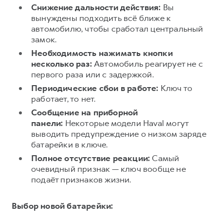
Сервис для корпоративных клиентов
Снижение дальности действия:
Вы
HAVAL Лизинг
АКСЕССУАРЫ HAVAL
вынуждены подходить всё ближе к
автомобилю, чтобы сработал центральный
Автомобильные аксессуары
замок.
АКСЕССУАРЫ HAVAL
Коллекция CITY
Необходимость нажимать кнопки
несколько раз:
Автомобиль реагирует не с
Автомобильные аксессуары
Коллекция Базовая
первого раза или с задержкой.
Коллекция CITY
Коллекция Детская
Периодические сбои в работе:
Ключ то
Коллекция Базовая
работает, то нет.
Коллекция Детская
Сообщение на приборной
панели:
Некоторые модели Haval могут
выводить предупреждение о низком заряде
батарейки в ключе.
Полное отсутствие реакции:
Самый
очевидный признак — ключ вообще не
подаёт признаков жизни.
Выбор новой батарейки: