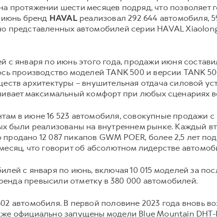
а протяжении шести месяцев подряд, что позволяет 
о июнь бренд
HAVAL
реализовал 292 644 автомобиля, 5
о представленных автомобилей серии HAVAL Xiaolong
й с января по июнь этого года, продажи июня составил
лось производство моделей TANK 500 и версии TANK 5
ществ архитектуры – внушительная отдача силовой ус
ечивает максимальный комфорт при любых сценариях в
там в июне 16 523 автомобиля, совокупные продажи с 
ых были реализованы на внутреннем рынке. Каждый вт
 продано 12 087 пикапов GWM POER, более 2,5 лет по
месяц, что говорит об абсолютном лидерстве автомоби
илей с января по июнь, включая 10 015 моделей за по
енда превысили отметку в 380 000 автомобилей.
02 автомобиля. В первой половине 2023 года вновь 
кже официально запущены модели Blue Mountain DHT