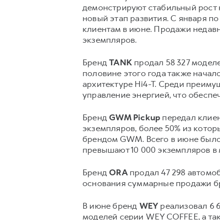
демонстрируют стабильный рост н
новый этап развития. С января п
клиентам в июне. Продажи недавн
экземпляров.
Бренд
TANK
продал 58 327 моделе
половине этого года также нача
архитектуре Hi4-T. Среди преиму
управление энергией, что обесп
Бренд
GWM Pickup
передал клиен
экземпляров, более 50% из котор
брендом GWM. Всего в июне было
превышают 10 000 экземпляров в 
Бренд
ORA
продал 47 298 автомоб
основания суммарные продажи бр
В июне бренд
WEY
реализовал 6 6
моделей серии WEY COFFEE, а та