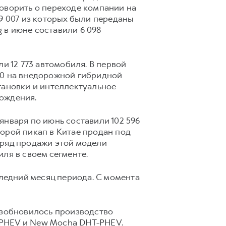
говорить о переходе компании на
9 007 из которых были переданы
 в июне составили 6 098
и 12 773 автомобиля. В первой
00 на внедорожной гибридной
тановки и интеллектуальное
ождения.
января по июнь составили 102 596
орой пикап в Китае продан под
дряд продажи этой модели
ля в своем сегменте.
следний месяц периода. С момента
возобновилось производство
-PHEV и New Mocha DHT-PHEV.