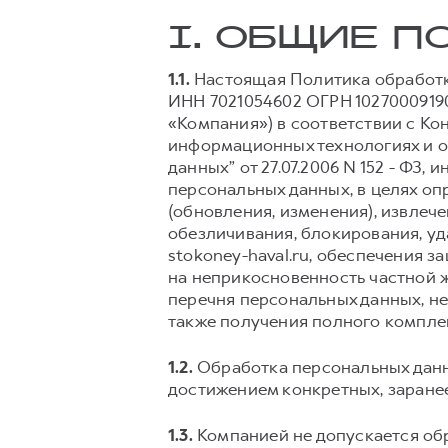
I. ОБЩИЕ 
1.1.
Настоящая Политика обработк
ИНН 7021054602 ОГРН 1027000919000
«Компания») в соответствии с К
информационных технологиях и о 
данных” от 27.07.2006 N 152 - Ф
персональных данных, в целях оп
(обновления, изменения), извлече
обезличивания, блокирования, у
stokoney-haval.ru, обеспечения з
на неприкосновенность частной ж
перечня персональных данных, не
также получения полного компле
1.2.
Обработка персональных данн
достижением конкретных, заранее
1.3.
Компанией не допускается обр