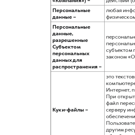
«Компания») –
действий (
Персональные
любая инфо
данные –
физическом
Персональные
данные,
персональн
разрешенные
персональн
Субъектом
субъектом 
персональных
законом «О 
данных для
распространения –
это тексто
компьютере
Интернет, 
При открыт
файл пересы
Куки-файлы –
серверу ин
обеспечени
Пользовате
другим рес