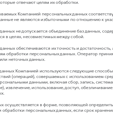
которые отвечают целям их обработки.
ваемых Компанией персональных данных соответству
нные не являются избыточными по отношению к указ
данных не допускается объединение баз данных, сод
я в целях, несовместимых между собой.
анных обеспечиваются их точность и достаточность, 
лям обработки персональных данных. Оператор прин
или неточных данных.
данных Компанией используются следующие способы 
ствий (операций), совершаемых с использованием сре
ерсональными данными, включая сбор, запись, система
), извлечение, использование, доступ, обезличивание
х.
х осуществляется в форме, позволяющей определить
ли обработки персональных данных, если срок хранен