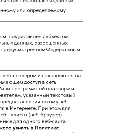
бъектов персональных данных;
енному или определяемому
рым предоставлен субъектом
альных данных, разрешенных
е, предусмотренном Федеральным
я веб-сервером и сохраняются на
имеющем доступ в сеть
и/или программной платформы.
ователем, указанный текстовый
 предоставления такому веб -
я в Интернете. При этом для
б - клиент (веб-браузер)
нные для одного веб-сайта,
жете узнать в Политике