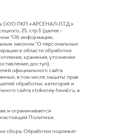
на ООО ПКП «АРСЕНАЛ-Л.Т.Д.»
цкого, 25, стр.3 (далее –
оном “Об информации,
альным законом “О персональных
едерации в области обработки
копления, хранения, уточнения
оставление, доступ),
телей официального сайта
анных, в том числе защиты прав
целей обработки, категорий и
ого сайта stokoney-haval.ru, а
ве и ограничивается
I настоящей Политики.
ми сбора. Обработке подлежат