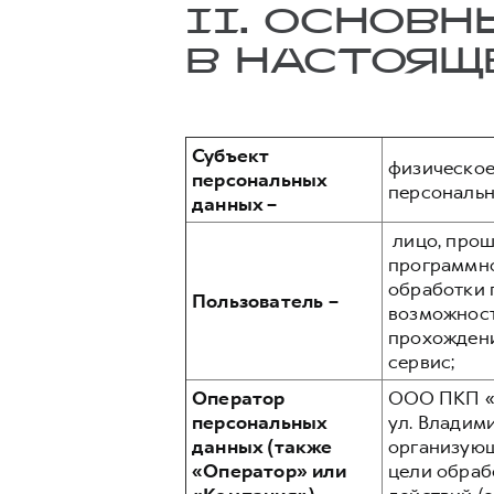
II. ОСНОВ
В НАСТОЯЩ
Субъект
физическое
персональных
персональн
данных –
лицо, прош
программно
обработки 
Пользователь –
возможност
прохождени
сервис;
Оператор
ООО ПКП «А
персональных
ул. Владими
данных (также
организующ
«Оператор» или
цели обраб