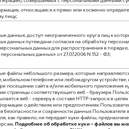
операций), совершаемых с персональными данными су
рмация, относящаяся к прямо или косвенно определ
у лицу;
ые данные, доступ неограниченного круга лиц к кото
ых данных путем дачи согласия на обработку персон
персональных данных для распространения в порядк
персональных данных» от 27.07.2006 N 152 - ФЗ;
вые файлы небольшого размера, которые направляютс
, мобильном телефоне или любом другом устройстве, 
при посещении сайта и/или мобильного приложения 
ии страницы соответствующего веб - браузера Польз
лается веб - серверу в составе HTTP-запроса в целях
формации о действиях или предпочтениях Пользовател
я безопасности и сохранности данных Пользователя ве
ля, как правило, не передает куки-файлы, предназначе
урсам.
Подробнее об обработке куки – файлов вы мо