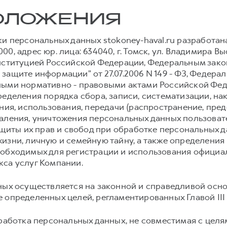
ПОЛОЖЕНИЯ
и персональных данных stokoney-haval.ru разработа
, адрес юр. лица: 634040, г. Томск, ул. Владимира Высо
онституцией Российской Федерации, Федеральным зак
защите информации” от 27.07.2006 N 149 - ФЗ, Федер
З, иными нормативно - правовыми актами Российской Ф
ределения порядка сбора, записи, систематизации, на
ния, использования, передачи (распространение, пред
даления, уничтожения персональных данных пользова
ащиты их прав и свобод при обработке персональных д
изни, личную и семейную тайну, а также определения 
обходимых для регистрации и использования официальн
кса услуг Компании.
ых осуществляется на законной и справедливой осно
 определенных целей, регламентированных Главой II
аботка персональных данных, не совместимая с целя