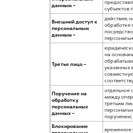
предоставл
данным –
субъектов 
действия, 
Внешний доступ к
обработке 
персональным
посредство
данным –
персональн
юридическо
на основан
обрабатыва
Третье лицо –
указанных 
совместную
соответств
отдельное 
Поручение на
между опер
обработку
третьим ли
персональных
персональн
данных –
поручении;
Блокирование
временное 
персональных