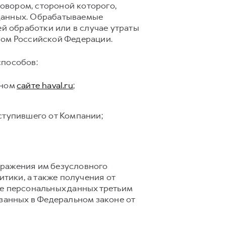
говором, стороной которого,
 данных. Обрабатываемые
 обработки или в случае утраты
вом Российской Федерации.
способов:
ьном
сайте haval.ru
;
ступившего от Компании;
ражения им безусловного
итики, а также получения от
ие персональных данных третьим
казанных в Федеральном законе от