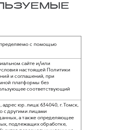
ОЛЬЗУЕМЫЕ
 определяемо с помощью
иальном сайте и/или
условия настоящей Политики
ений и соглашений, при
мной платформы без
спользующее соответствующий
рес юр. лица: 634040, г. Томск,
но с другими лицами
данных, а также определяющее
ных, подлежащих обработке,