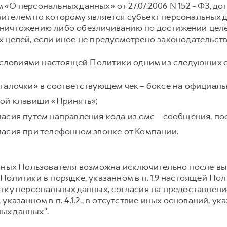
О персональных данных» от 27.07.2006 N 152 - ФЗ, до
ителем по которому является субъект персональных
ничтожению либо обезличиванию по достижении целей
х целей, если иное не предусмотрено законодательст
условиями настоящей Политики одним из следующих 
галочки» в соответствующем чек – боксе на официал
ой клавиши «Принять»;
асия путем направления кода из смс – сообщения, по
асия при телефонном звонке от Компании.
ных Пользователя возможна исключительно после вы
олитики в порядке, указанном в п. 1.9 настоящей Пол
тку персональных данных, согласия на предоставлен
указанном в п. 4.1.2., в отсутствие иных оснований, у
ных данных”.