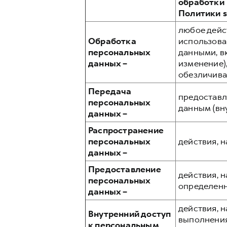
обработки
Политики s
любое дейс
Обработка
использова
персональных
данными, в
данных –
изменение),
обезличива
Передача
предоставл
персональных
данным (вн
данных –
Распространение
персональных
действия, 
данных –
Предоставление
действия, 
персональных
определенн
данных –
действия, 
Внутренний доступ
выполнения
к персональным