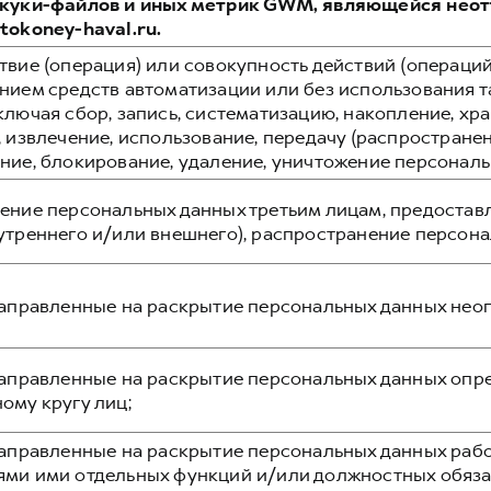
 куки-файлов и иных метрик GWM, являющейся нео
tokoney-haval.ru.
твие (операция) или совокупность действий (операций
нием средств автоматизации или без использования т
ключая сбор, запись, систематизацию, накопление, хра
 извлечение, использование, передачу (распространен
ние, блокирование, удаление, уничтожение персональ
ение персональных данных третьим лицам, предостав
утреннего и/или внешнего), распространение персона
направленные на раскрытие персональных данных неоп
направленные на раскрытие персональных данных опр
ому кругу лиц;
направленные на раскрытие персональных данных рабо
ми ими отдельных функций и/или должностных обяза