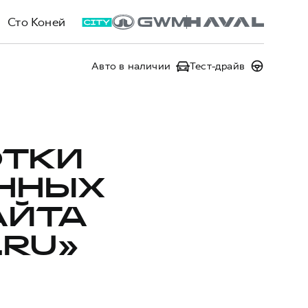
Сто Коней
Авто в наличии
Тест-драйв
ОТКИ
ННЫХ
АЙТА
.RU»