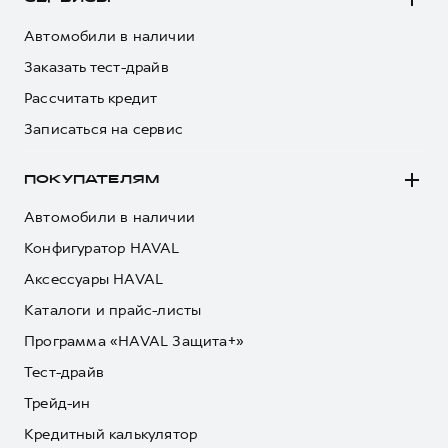
Сервис для корпоративных клиентов
HAVAL Лизинг
АКСЕССУАРЫ HAVAL
Автомобили в наличии
Заказать тест-драйв
Автомобильные аксессуары
Рассчитать кредит
АКСЕССУАРЫ HAVAL
Коллекция CITY
Записаться на сервис
Автомобильные аксессуары
Коллекция Базовая
Коллекция CITY
Коллекция Детская
ПОКУПАТЕЛЯМ
Коллекция Базовая
Автомобили в наличии
Коллекция Детская
Конфигуратор HAVAL
Аксессуары HAVAL
Каталоги и прайс-листы
Программа «HAVAL Защита+»
Тест-драйв
Трейд-ин
Кредитный калькулятор