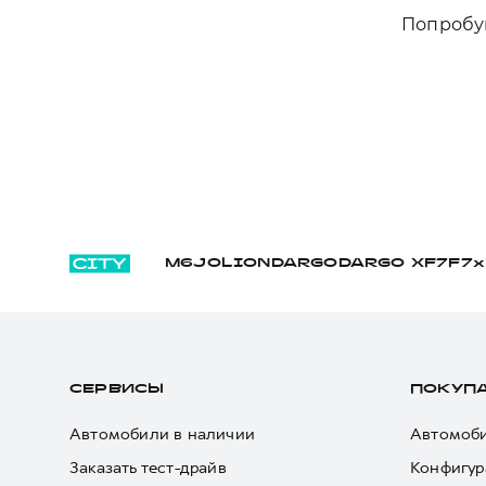
Попробуй
M6
JOLION
DARGO
DARGO Х
F7
F7x
СЕРВИСЫ
ПОКУП
Автомобили в наличии
Автомоби
Заказать тест-драйв
Конфигур