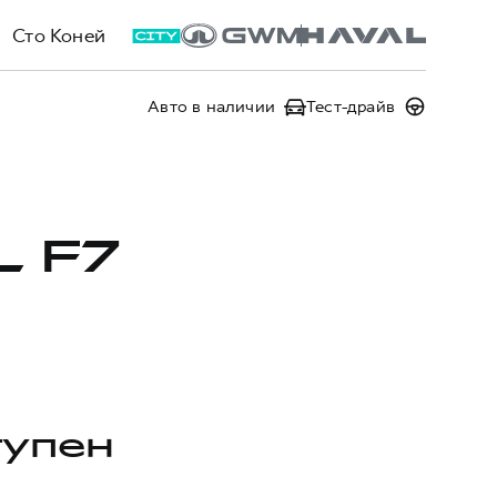
Сто Коней
Авто в наличии
Тест-драйв
L F7
тупен