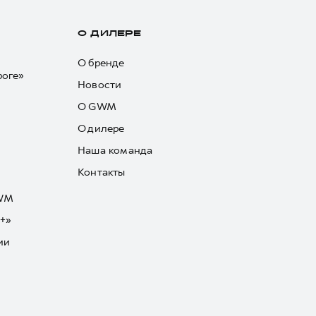
О ДИЛЕРЕ
О бренде
роге»
Новости
О GWM
О дилере
Наша команда
Контакты
GWM
+»
ии