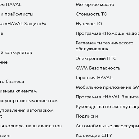
ры HAVAL
Моторное масло
 и прайс-листы
Стоимость ТО
ма «HAVAL Защита+»
Нулевое ТО
йв
Программа «Помощь на до
Регламенты технического
обслуживания
й калькулятор
Электронный ПТС
ние
GWM Безопасность
Гарантия HAVAL
го бизнеса
Мобильное приложение 
ивным клиентам
Программа «HAVAL Защита
корпоративным клиентам
Руководства по эксплуатац
управления автопарком
t
Подписки
ля корпоративных клиентов
Автомобильные аксессуары
изинг
Коллекция CITY