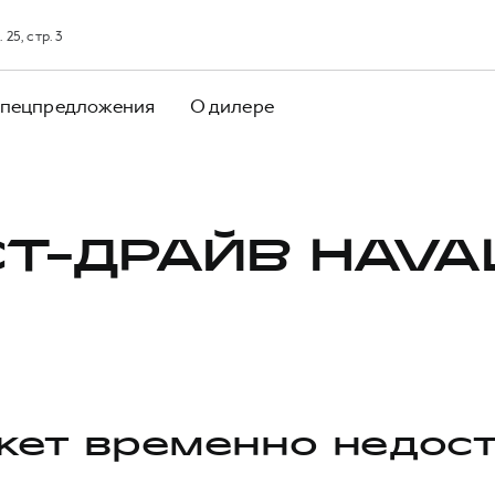
25, стр. 3
пецпредложения
О дилере
Т-ДРАЙВ HAVA
ет временно недос